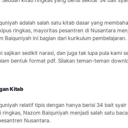
 Sebuah kitab ringkas yang berisi sekitar 34 bait sya
uniyah adalah salah satu kitab dasar yang membah
kipus ringkas, mayoritas pesantren di Nusantara men
 Baiquniyah ini bagian dari kurikulum pembelajaran.
i sajikan sedikit narasi, dan juga tak lupa pula kami 
alam bentuk format pdf. Silakan teman-teman downl
gan Kitab
niyah relatif tipis dengan hanya berisi 34 bait syai
i ringkas, Nazom Baiquniyah menjadi salah satu baca
pesantren Nusantara.