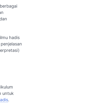
 berbagai
an
 dan
ilmu hadis
 penjelasan
erpretasi)
rikulum
n untuk
adis
.