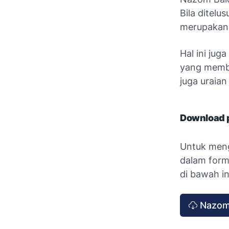
Bila ditelu
merupakan s
Hal ini jug
yang member
juga uraia
Download 
Untuk meng
dalam form
di bawah i
Nazom