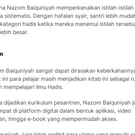
ena
Nazom Baiquniyah
memperkenalkan istilah-istilah 
a sistematis. Dengan hafalan syair, santri lebih muda
ategori hadis ketika mereka menemui istilah tersebu
lebih besar.
an
m Baiquniyah sangat dapat dirasakan keberkahannya
 ini para pelajar masih menjadikan kitab ini sebagai r
m mempelajari ilmu Hadis.
a dijadikan kurikulum pesantren, Nazom Baiquniyah j
mpat di platform digital dalam bentuk aplikasi, video
an, hingga e-book yang mempermudah akses.
uniyah, juga tidak sedikit para ulama yang menulis 