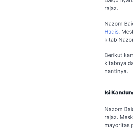
Baiquniyah.
rajaz
.
Nazom Baiq
Hadis
. Mes
kitab Nazom
Berikut kam
kitabnya d
nantinya.
Isi Kandun
Nazom Baiqu
rajaz
. Mesk
mayoritas 