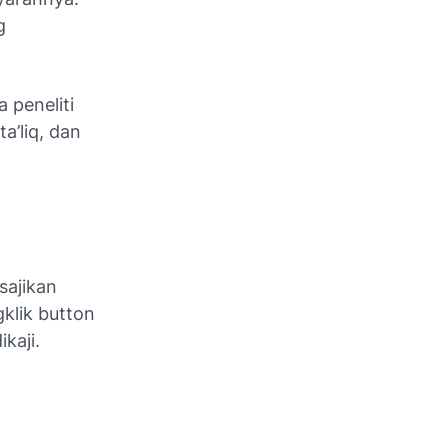
g
 peneliti
a’liq, dan
 sajikan
klik button
ikaji.