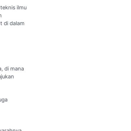
teknis ilmu
h
t di dalam
, di mana
ujukan
uga
syarahnya.