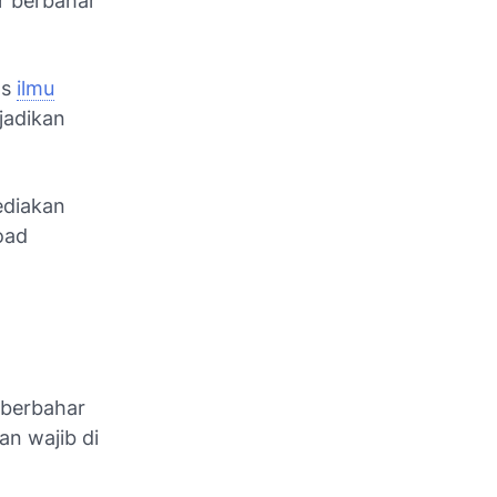
ir berbahar
as
ilmu
jadikan
sediakan
oad
r berbahar
an wajib di