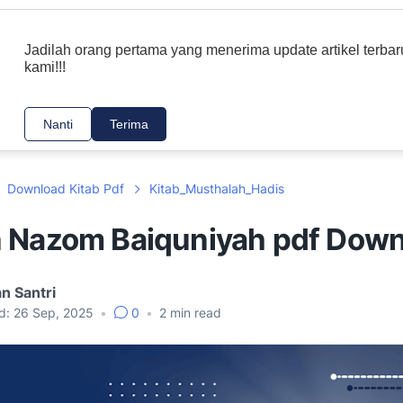
Balaghah
Nahwu Sharaf
Hadis
Lai
Jadilah orang pertama yang menerima update artikel terbar
kami!!!
BAYAN
MANTIK
MUSTHALAH HADIS
Nanti
Terima
Download Kitab Pdf
Kitab_Musthalah_Hadis
 Nazom Baiquniyah pdf Down
n Santri
d:
26 Sep, 2025
•
0
•
2
min read