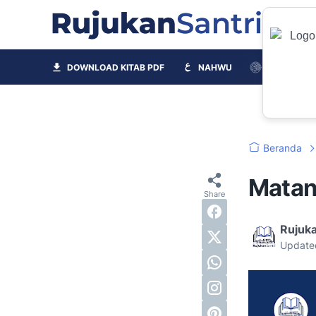
Fiqh
DOWNLOAD KITAB PDF
NAHWU
TAJWID
Beranda
Matan
Rujuka
Update