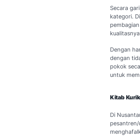
Secara gar
kategori. D
pembagian 
kualitasny
Dengan han
dengan tid
pokok secar
untuk mem
Kitab Kuri
Di Nusanta
pesantren/d
menghafalk