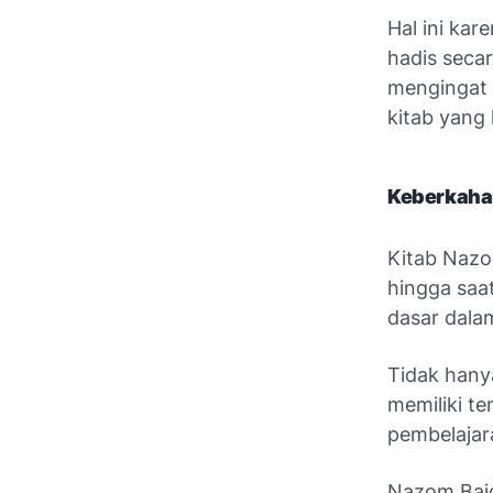
Hal ini kar
hadis secar
mengingat k
kitab yang 
Keberkah
Kitab Nazo
hingga saat
dasar dala
Tidak hany
memiliki te
pembelajar
Nazom Baiq