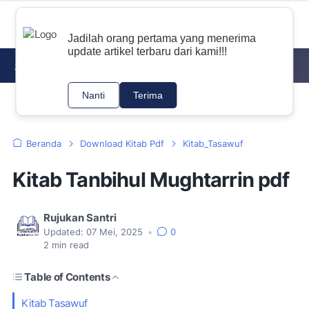
Jadilah orang pertama yang menerima
update artikel terbaru dari kami!!!
DOWNLOAD KITAB PDF
NAHWU
TAJWID
Nanti
Terima
Beranda
Download Kitab Pdf
Kitab_Tasawuf
Kitab Tanbihul Mughtarrin pdf
Rujukan Santri
Updated:
07 Mei, 2025
•
0
2
min read
Table of Contents
Kitab Tasawuf