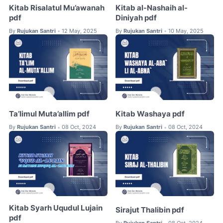
Kitab Risalatul Mu’awanah
Kitab al-Nashaih al-
pdf
Diniyah pdf
By
Rujukan Santri
12 May, 2025
By
Rujukan Santri
10 May, 2025
•
•
Ta’limul Muta’allim pdf
Kitab Washaya pdf
By
Rujukan Santri
08 Oct, 2024
By
Rujukan Santri
08 Oct, 2024
•
•
Kitab Syarh Uqudul Lujain
Sirajut Thalibin pdf
pdf