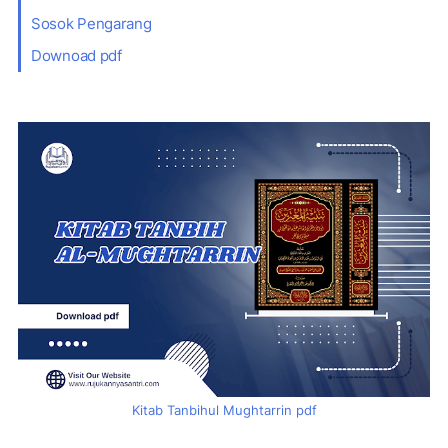
Sosok Pengarang
Downoad pdf
Kitab Tanbihul Mughtarrin pdf