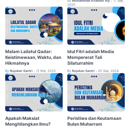
By
Muhammad Khalidin Aly
17 Sep,
•
2025
Malam Lailatul Qadar:
Idul Fitri adalah Media
Keistimewaan, Waktu, dan
Mempererat Tali
Hikmahnya
Silaturrahim
By
Rujukan Santri
12 Mar, 2025
By
Rujukan Santri
05 Sep, 2024
•
•
Apakah Maksiat
Peristiwa dan Keutamaan
Menghilangkan Ilmu?
Bulan Muharram