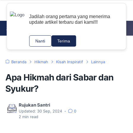
Jadilah orang pertama yang menerima
update artikel terbaru dari kami!!!
DOWNLOAD KITAB PDF
NAHWU
TAJWID
Nanti
Terima
Beranda
Hikmah
Kisah Inspiratif
Lainnya
Apa Hikmah dari Sabar dan
Syukur?
Rujukan Santri
Updated:
30 Sep, 2024
•
0
2
min read