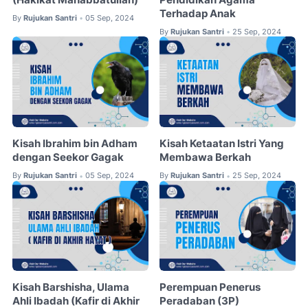
Terhadap Anak
By
Rujukan Santri
05 Sep, 2024
•
By
Rujukan Santri
25 Sep, 2024
•
Kisah Ibrahim bin Adham
Kisah Ketaatan Istri Yang
dengan Seekor Gagak
Membawa Berkah
By
Rujukan Santri
05 Sep, 2024
By
Rujukan Santri
25 Sep, 2024
•
•
Kisah Barshisha, Ulama
Perempuan Penerus
Ahli Ibadah (Kafir di Akhir
Peradaban (3P)