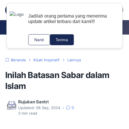
Jadilah orang pertama yang menerima
update artikel terbaru dari kami!!!
DOWNLOAD KITAB PDF
NAHWU
TAJWID
Nanti
Terima
Beranda
Kisah Inspiratif
Lainnya
Inilah Batasan Sabar dalam
Islam
Rujukan Santri
Updated:
06 Sep, 2024
•
0
3
min read