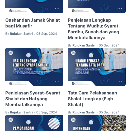
Qashar dan Jamak Shalat
Penjelasan Lengkap
bagi Musafir
Tentang Wudhu: Syarat,
Fardhu, Sunah dan yang
By
Rujukan Santri
05 Sep, 2024
•
Membatalkannya
By
Rujukan Santri
05 Sep, 2024
•
Penjelasan Syarat-Syarat
Tata Cara Pelaksanaan
Shalat dan Hal yang
Shalat Lengkap (Fiqh
Membatalkannya
Shalat)
By
Rujukan Santri
05 Sep, 2024
By
Rujukan Santri
05 Sep, 2024
•
•