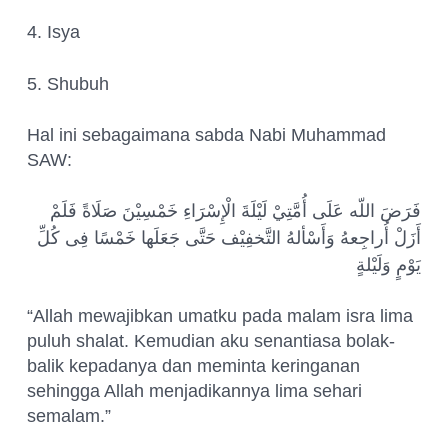
4.
Isya
5.
Shubuh
Hal ini sebagaimana sabda Nabi Muhammad
SAW:
فَرَضَ اللّه عَلَى أُمَّتِيْ لَيْلَةَ الْإِسْرَاءِ خَمْسِيْنَ صَلَاةً فَلَمْ
أَزَلْ أُراجِعهُ وَأَسْألهُ التَّخفِيْف حَتَّى جَعَلَها خَمْسًا فِى كُلِّ
يَوْمٍ وَلَيْلةٍ
“Allah mewajibkan umatku pada malam isra lima
puluh shalat. Kemudian aku senantiasa bolak-
balik kepadanya dan meminta keringanan
sehingga Allah menjadikannya lima sehari
semalam.”