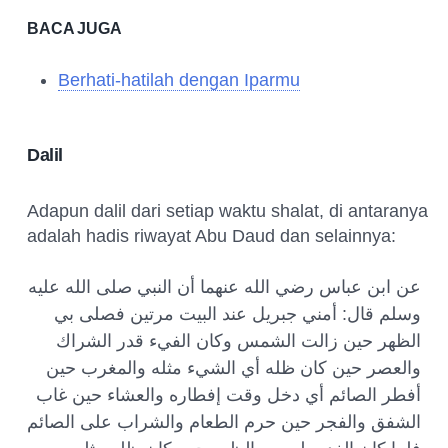
BACA JUGA
Berhati-hatilah dengan Iparmu
Dalil
Adapun dalil dari setiap waktu shalat, di antaranya
adalah hadis riwayat Abu Daud dan selainnya:
عن ابن عباس رضي الله عنهما أن النبي صلى الله عليه
أمني جبريل عند البيت مرتين فصلى بي
:
وسلم قال
الظهر حين زالت الشمس وكان الفيء قدر الشراك
والعصر حين كان ظله أي الشيء مثله والمغرب حين
أفطر الصائم أي دخل وقت إفطاره والعشاء حين غاب
الشفق والفجر حين حرم الطعام والشراب على الصائم