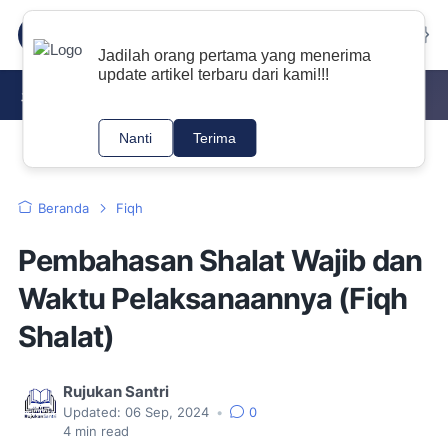
Jadilah orang pertama yang menerima
update artikel terbaru dari kami!!!
DOWNLOAD KITAB PDF
NAHWU
TAJWID
Nanti
Terima
Beranda
Fiqh
Pembahasan Shalat Wajib dan
Waktu Pelaksanaannya (Fiqh
Shalat)
Rujukan Santri
Updated:
06 Sep, 2024
•
0
4
min read