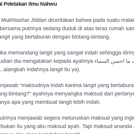
l Peletakan Ilmu Nahwu
 Mukhtashar Jiddan diceritakan bahwa pada suatu mala
ersama putrinya sedang duduk di atas teras rumah sam
angit yang bertaburan dengan bintang-bintang.
tika memandang langit yang sangat indah sehingga diri
dian dia mengatakan kepada ayahnya
ابت ما احسن الس
 alangkah indahnya langit itu ya).
njawab “maksudnya indah karena langit yang bertabur
ang-bintang?” ayahnya menyangka maksud dari pertanya
tanya apa yang membuat langit
lebih indah.
utrinya menjawab segera meluruskan maksud yang ingin
“bukan itu yang aku maksud ayah. Tapi maksud ananda 