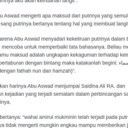
mnya aku akan keindahan langit”.
u Aswad mengerti apa maksud dari putrinya yang semul
ang putrinya bertanya tentang hal yang membuat langi
rena Abu Aswad menyadari kekeliruan putrinya dalam 
u mencoba untuk memperbaiki tata bahasanya. Beliau m
 kamu maksud adalah ungkapan kekaguman terhadap ke
 bertaburan dengan bintang maka katakanlah begini:
ما 
engan fathah nun dan hamzah)”.
kan harinya Abu Aswad menjumpai Saidina Ali RA. dan
n kejadian yang terjadi semalam dalam perbincangan s
inya.
ertanya: “wahai amirul mukminin telah terjadi pada putr
aya tidak mengerti mungkin engkau mampu memberikan j