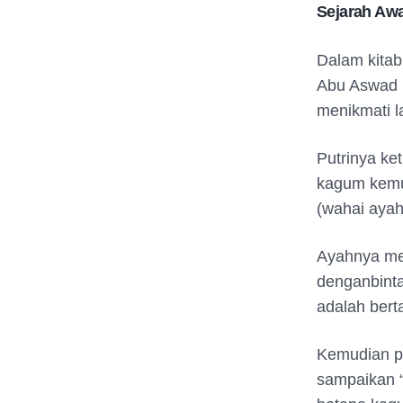
Sejarah Awa
Dalam kitab
Abu Aswad b
menikmati l
Putrinya ke
kagum kemu
(wahai ayah,
Ayahnya me
denganbint
adalah ber
Kemudian p
sampaikan 