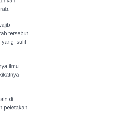
utuhkan
rab.
ajib
tab tersebut
b yang
sulit
nya ilmu
kikatnya
ain di
ah peletakan