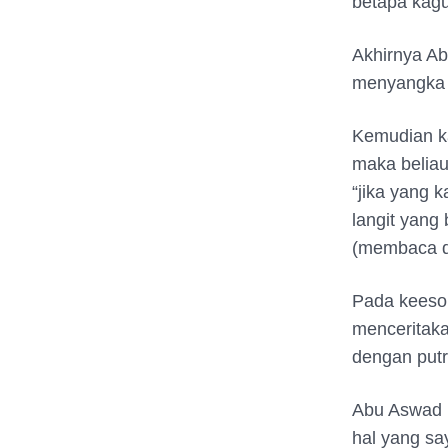
betapa kagu
Akhirnya Ab
menyangka s
Kemudian ka
maka belia
“jika yang
langit yang
(membaca d
Pada keeso
menceritaka
dengan putr
Abu Aswad b
hal yang s