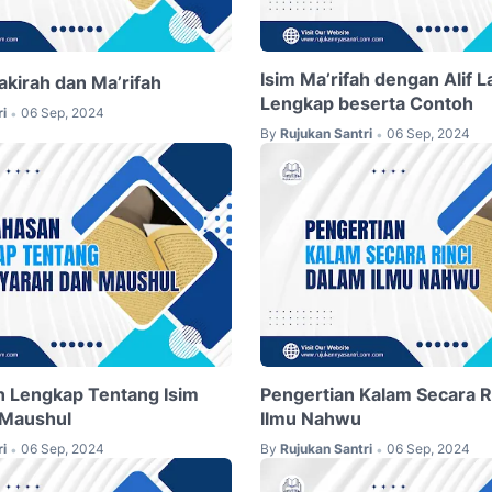
Isim Ma’rifah dengan Alif 
kirah dan Ma’rifah
Lengkap beserta Contoh
i
06 Sep, 2024
•
By
Rujukan Santri
06 Sep, 2024
•
 Lengkap Tentang Isim
Pengertian Kalam Secara R
 Maushul
Ilmu Nahwu
i
06 Sep, 2024
By
Rujukan Santri
06 Sep, 2024
•
•