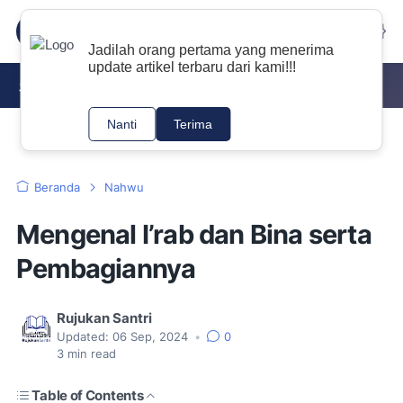
Jadilah orang pertama yang menerima
update artikel terbaru dari kami!!!
DOWNLOAD KITAB PDF
NAHWU
TAJWID
Nanti
Terima
Beranda
Nahwu
Mengenal I’rab dan Bina serta
Pembagiannya
Rujukan Santri
Updated:
06 Sep, 2024
•
0
3
min read
Table of Contents