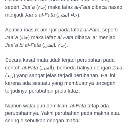
seperti
Jaa`a
(
جاء
) maka lafaz
al-Fata
dibaca nasab
menjadi
Jaa`a al-Fata
(
جاء الفتى
).
Apabila masuk amil jar pada lafaz
al-Fata
, seperti
Jaa`a
(
جاء
) maka lafaz
al-Fata
dibaca jar menjadi
Jaa`a bi al-Fata
(
جاء بالفتى
).
Secara kasat mata tidak terjadi perubahan pada
contoh
al-Fata
(
الفتى
), berbeda halnya dengan
Zaid
(
زيد
) yang sangat jelas terjadi perubahan. Hal ini
karena ada sesuatu yang membuatnya tercegah
terjadinya perubahan pada lafaz.
Namun walaupun demikian,
al-Fata
tetap ada
perubahannya. Yakni perubahan pada makna atau
sering disebutkan dengan
mahal
.