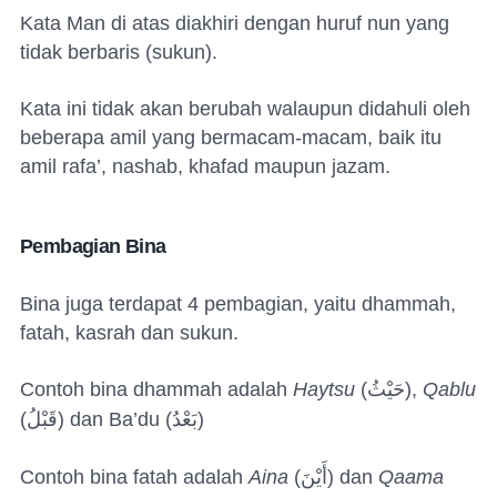
Kata Man di atas diakhiri dengan huruf nun yang
tidak berbaris (sukun).
Kata ini tidak akan berubah walaupun didahuli oleh
beberapa amil yang bermacam-macam, baik itu
amil rafa’, nashab, khafad maupun jazam.
Pembagian Bina
Bina juga terdapat 4 pembagian, yaitu dhammah,
fatah, kasrah dan sukun.
Contoh bina dhammah adalah
Haytsu
(
حَيْثُ
),
Qablu
(
قَبْلُ
) dan Ba’du (
بَعْدُ
)
Contoh bina fatah adalah
Aina
(
أَيْنَ
) dan
Qaama