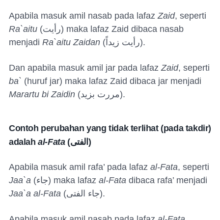
Apabila masuk amil nasab pada lafaz
Zaid
, seperti
Ra`aitu
(
رأيت
) maka lafaz Zaid dibaca nasab
menjadi
Ra`aitu Zaidan
(
رأيت زيداً
).
Dan apabila masuk amil jar pada lafaz
Zaid
, seperti
ba`
(huruf jar) maka lafaz Zaid dibaca jar menjadi
Marartu bi Zaidin
(
مررت بزيد
).
Contoh perubahan yang tidak terlihat (pada takdir)
adalah
al-Fata
(
الفتى
)
Apabila masuk amil rafa’ pada lafaz
al-Fata
, seperti
Jaa`a
(
جاء
) maka lafaz
al-Fata
dibaca rafa’ menjadi
Jaa`a al-Fata
(
جاء الفتى
).
Apabila masuk amil nasab pada lafaz
al-Fata
,