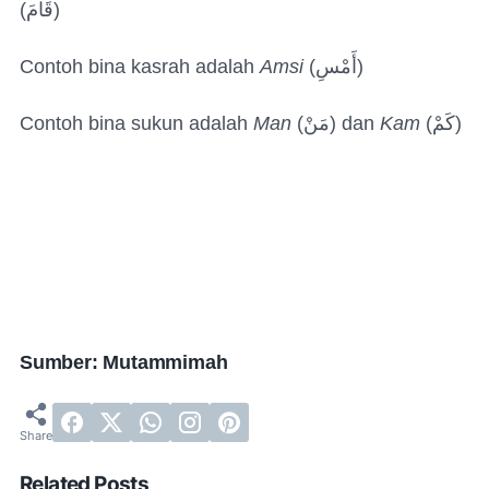
(
قَامَ
)
Contoh bina kasrah adalah
Amsi
(
أَمْسِ
)
Contoh bina sukun adalah
Man
(
مَنْ
) dan
Kam
(
كَمْ
)
Sumber: Mutammimah
Related Posts