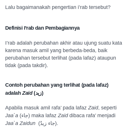
Lalu bagaimanakah pengertian i’rab tersebut?
Definisi I’rab dan Pembagiannya
I’rab adalah perubahan akhir atau ujung suatu kata
karena masuk amil yang berbeda-beda, baik
perubahan tersebut terlihat (pada lafaz) ataupun
tidak (pada takdir).
Contoh perubahan yang terlihat (pada lafaz)
adalah
Zaid
(
زيد
)
Apabila masuk amil rafa’ pada lafaz
Zaid
, seperti
Jaa`a
(
جاء
) maka lafaz
Zaid
dibaca rafa’ menjadi
Jaa`a Zaidun
(
جاء زيدٌ
).