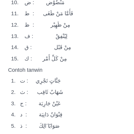
10.
ض
:
مَنْضُوْض
11.
ط
:
فَأَمَّا مَنْ طَغَى
12.
ظ
:
مِنْ ظَهِيْر
13.
ف
:
لِيُنْفِقْ
14.
ق
:
مِنْ قَبْل
15.
ك
:
مِنْ كَلِّ أَمْر
Contoh tanwin
1.
ت
:
جَنَّاتٍ تَجْرِي
2.
ث
:
شَهَابٌ ثَاقِب
3.
ج
:
عَيْنٌ جَارِيَة
4.
د
:
قِنْوَانٌ دَانِيَة
5.
ذ
:
صَوَابًا َالِكَ