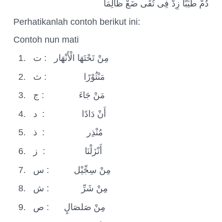
دُمْ طَيِّبًا زِدْ فِى تُقَى ضَعْ ظَالِمَا
Perhatikanlah contoh berikut ini:
Contoh nun mati
1.
ت
:
مِنْ تَحْتَهَا الْأَنْهَار
2.
ث
:
مَنْثُوْرًا
3.
ج
:
مَنْ جَاءَ
4.
د
:
أَنْ دَادًا
5.
ذ
:
مُنْذِر
6.
ز
:
أَنْزَلْنَا
7.
س
:
مِنْ سِجِّيْل
8.
ش
:
مِنْ شَرِّ
9.
ص
:
مِنْ صَلصَالٍ