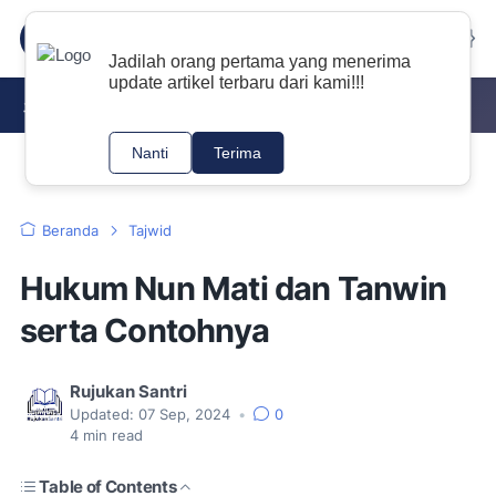
Jadilah orang pertama yang menerima
update artikel terbaru dari kami!!!
DOWNLOAD KITAB PDF
NAHWU
TAJWID
Nanti
Terima
Beranda
Tajwid
Hukum Nun Mati dan Tanwin
serta Contohnya
Rujukan Santri
Updated:
07 Sep, 2024
•
0
4
min read
Table of Contents