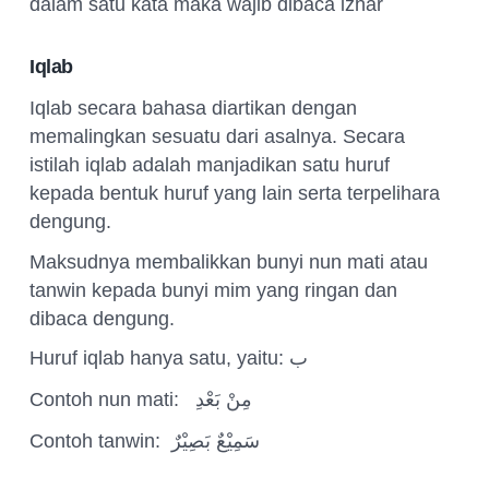
dalam satu kata maka wajib dibaca izhar
Iqlab
Iqlab secara bahasa diartikan dengan
memalingkan sesuatu dari asalnya. Secara
istilah iqlab adalah manjadikan satu huruf
kepada bentuk huruf yang lain serta terpelihara
dengung.
Maksudnya membalikkan bunyi nun mati atau
tanwin kepada bunyi mim yang ringan dan
dibaca dengung.
Huruf iqlab hanya satu, yaitu:
ب
Contoh nun mati:
مِنْ بَعْدِ
Contoh tanwin:
سَمِيْعٌ بَصِيْرٌ