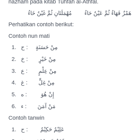
nazham pada kitab Tuhfah al-Athfal.
هَمْزٌ فَهَاءٌ ثُمَّ عَيْنٌ حَاءُ
مُهْمَلَتَانِ ثُمَّ غَيْنٌ خَاءُ
Perhatikan contoh berikut:
Contoh nun mati
1.
ح
:
مِنْ حَسَنَةٍ
2.
خ
:
مِنْ خَيْرٍ
3.
ع
:
مِنْ عِلْمٍ
4.
غ
:
مِنْ غِلٍّ
5.
ه
:
إِنْ هُوَ
6.
ء
:
مَنْ آمَنَ
Contoh tanwin
1.
ح
:
عَلِيْمٌ حَكِيْمٌ