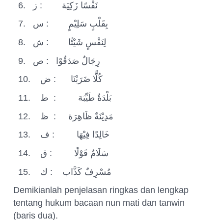
6.
ز
:
نَفْسًا زَكِيَة
7.
س
:
بِقَلْبٍ سَلِيْمٍ
8.
ش
:
لِنَفْسٍ شَيْئًا
9.
ص
:
رِجَالٌ صَدَقُوْا
10.
ض
:
كُلًّا ضَرَبْنَا
11.
ط
:
بَلْدَةٌ طَيِّبَة
12.
ظ
:
مَدِيْنَةٌ ظَاهِرَة
13.
ف
:
خَالِدًا فِيْهَا
14.
ق
:
سَلَامٌ قَوْلًا
15.
ك
:
مُسْرِفٌ كَذَّاب
Demikianlah penjelasan ringkas dan lengkap
tentang hukum bacaan nun mati dan tanwin
(baris dua).