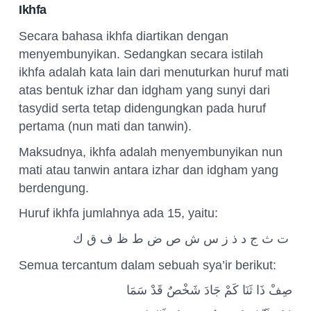
Ikhfa
Secara bahasa ikhfa diartikan dengan
menyembunyikan. Sedangkan secara istilah
ikhfa adalah kata lain dari menuturkan huruf mati
atas bentuk izhar dan idgham yang sunyi dari
tasydid serta tetap didengungkan pada huruf
pertama (nun mati dan tanwin).
Maksudnya, ikhfa adalah menyembunyikan nun
mati atau tanwin antara izhar dan idgham yang
berdengung.
Huruf ikhfa jumlahnya ada 15, yaitu:
ت ث ج د ذ ز س ش ص ض ط ظ ف ق ك
Semua tercantum dalam sebuah sya’ir berikut:
صِفْ ذَا ثَنَا كَمْ جَادَ شَخْصٌ قَدْ سَمَا