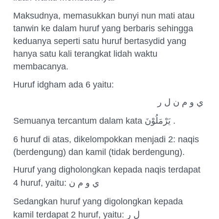
Maksudnya, memasukkan bunyi nun mati atau
tanwin ke dalam huruf yang berbaris sehingga
keduanya seperti satu huruf bertasydid yang
hanya satu kali terangkat lidah waktu
membacanya.
Huruf idgham ada 6 yaitu:
ي و م ن ل ر
Semuanya tercantum dalam kata
يَرْمَلُوْنَ
.
6 huruf di atas, dikelompokkan menjadi 2: naqis
(berdengung) dan kamil (tidak berdengung).
Huruf yang digholongkan kepada naqis terdapat
4 huruf, yaitu:
ي و م ن
Sedangkan huruf yang digolongkan kepada
kamil terdapat 2 huruf, yaitu:
ل ر