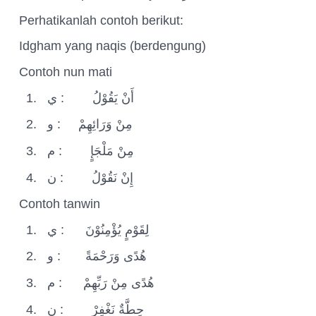
Perhatikanlah contoh berikut:
Idgham yang naqis (berdengung)
Contoh nun mati
1.
ي
:
أَنْ يَقُوْلُ
2.
و
:
مِنْ وَرَائِهِمْ
3.
م
:
مِنْ مَلْجَإٍ
4.
ن
:
إِنْ نَقُوْلُ
Contoh tanwin
1.
ي
:
لِقَوْمٍ يُؤْمِنُوْنَ
2.
و
:
هُدًى وَرَحْمَةً
3.
م
:
هُدًى مِنْ رَبِّهِمْ
4.
ن
:
حِطَّةٌ نَغْفِرْ